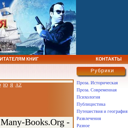
ЧИТАТЕЛЯМ КНИГ
КОНТАКТЫ
Рубрики
Проза. Историческая
Э
Ю
Я
AZ
Проза. Современная
Психология
Публицистика
Путешествия и география
Развлечения
 Many-Books.Org -
Разное