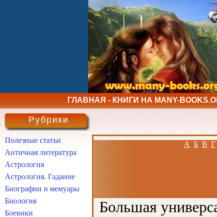
ГЛАВНАЯ - КНИГИ НА MANY-BOOKS.
Рубрики
Полезные статьи
А
Б
В
Г
Античная литература
Астрология
Астрология. Гадание
Биографии и мемуары
Биология
Большая универса
Боевики