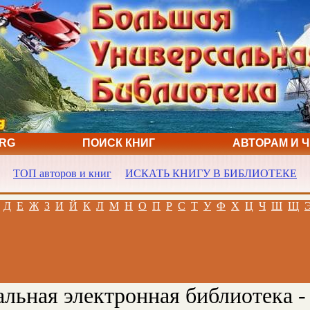
ORG
ПОИСК КНИГ
АВТОРАМ И 
ТОП авторов и книг
ИСКАТЬ КНИГУ В БИБЛИОТЕКЕ
Д
Е
Ж
З
И
Й
К
Л
М
Н
О
П
Р
С
Т
У
Ф
Х
Ц
Ч
Ш
Щ
льная электронная библиотека -