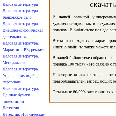
скачат
Деловая литература
Деловая литература.
В нашей большой универсально
Банковское дело
художественную, так и нехудожес
Деловая литература.
поиском. В библиотеке не надо реги
Внешнеэкономическая
деятельность
Все книги находятся в заархивиров
Деловая литература.
книги онлайн, то также можете лег
Маркетинг, PR, реклама
Деловая литература.
В нашей библиотеке собраны около
Менеджмент
порядка 100 тысяч - это связано с
Деловая литература.
Некоторые книги платные и от н
Управление, подбор
правообладателей, запрещающих бе
персонала
Деловая литература.
Остальные 80-90% электронных кни
Ценные бумаги,
инвестиции
Детектив
Детектив. Иронический