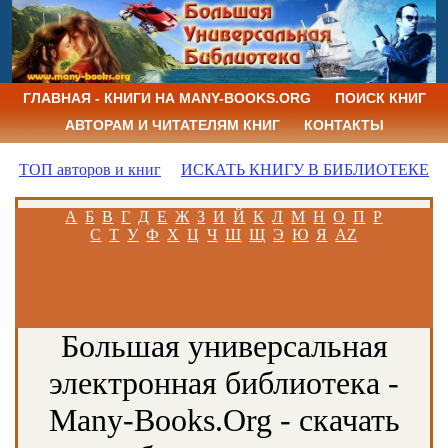
ГЛАВНАЯ - КНИГИ НА MANY-BOOKS.ORG
ПОИСК КНИГ
АВТОРАМ И ЧИТАТЕЛЯМ КНИГ
КОНТАКТЫ
ТОП авторов и книг
ИСКАТЬ КНИГУ В БИБЛИОТЕКЕ
А
Б
В
Г
Д
Е
Ж
З
И
Й
К
Л
М
Н
О
П
Р
С
Т
У
Ф
Х
Ц
Ч
Ш
Щ
Э
Ю
Я
AZ
Большая универсальная
электронная библиотека -
Many-Books.Org - скачать