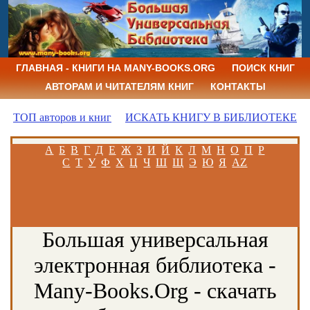
ГЛАВНАЯ - КНИГИ НА MANY-BOOKS.ORG
ПОИСК КНИГ
АВТОРАМ И ЧИТАТЕЛЯМ КНИГ
КОНТАКТЫ
ТОП авторов и книг
ИСКАТЬ КНИГУ В БИБЛИОТЕКЕ
А
Б
В
Г
Д
Е
Ж
З
И
Й
К
Л
М
Н
О
П
Р
С
Т
У
Ф
Х
Ц
Ч
Ш
Щ
Э
Ю
Я
AZ
Большая универсальная
электронная библиотека -
Many-Books.Org - скачать