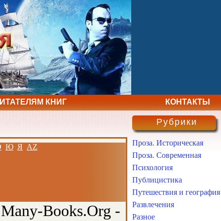
ЧИТАТЕЛЯМ КНИГ
КОНТАКТЫ
Рубрики
Проза. Историческая
Э
Ю
Я
AZ
Проза. Современная
Психология
Публицистика
Путешествия и география
Развлечения
 Many-Books.Org -
Разное