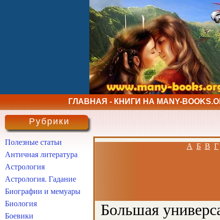
ГЛАВНАЯ - КНИГИ НА MANY-BOOKS.
Рубрики
Полезные статьи
А
Б
В
Г
Античная литература
Астрология
Астрология. Гадание
Биографии и мемуары
Биология
Большая универса
Боевики