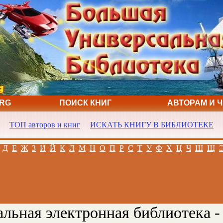
ORG
ПОИСК КНИГ
АВТОРАМ И 
ТОП авторов и книг
ИСКАТЬ КНИГУ В БИБЛИОТЕКЕ
Д
Е
Ж
З
И
Й
К
Л
М
Н
О
П
Р
С
Т
У
Ф
Х
Ц
Ч
Ш
Щ
льная электронная библиотека -