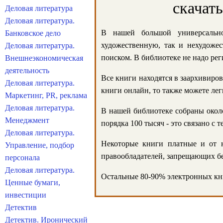
скачат
Деловая литература
Деловая литература.
В нашей большой универсально
Банковское дело
художественную, так и нехудожес
Деловая литература.
поиском. В библиотеке не надо реги
Внешнеэкономическая
деятельность
Все книги находятся в заархивиров
Деловая литература.
книги онлайн, то также можете лег
Маркетинг, PR, реклама
Деловая литература.
В нашей библиотеке собраны около
Менеджмент
порядка 100 тысяч - это связано с
Деловая литература.
Некоторые книги платные и от н
Управление, подбор
правообладателей, запрещающих бе
персонала
Деловая литература.
Остальные 80-90% электронных кни
Ценные бумаги,
инвестиции
Детектив
Детектив. Иронический