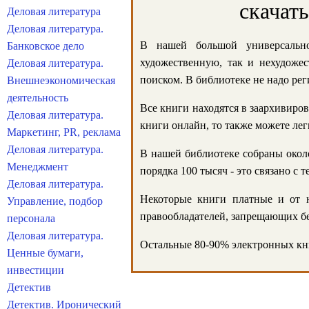
скачат
Деловая литература
Деловая литература.
В нашей большой универсально
Банковское дело
художественную, так и нехудожес
Деловая литература.
поиском. В библиотеке не надо реги
Внешнеэкономическая
деятельность
Все книги находятся в заархивиров
Деловая литература.
книги онлайн, то также можете лег
Маркетинг, PR, реклама
Деловая литература.
В нашей библиотеке собраны около
Менеджмент
порядка 100 тысяч - это связано с
Деловая литература.
Некоторые книги платные и от н
Управление, подбор
правообладателей, запрещающих бе
персонала
Деловая литература.
Остальные 80-90% электронных кни
Ценные бумаги,
инвестиции
Детектив
Детектив. Иронический