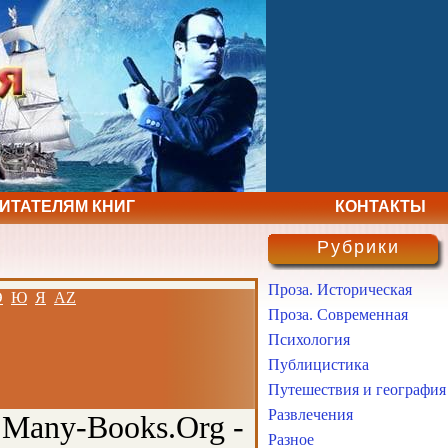
ЧИТАТЕЛЯМ КНИГ
КОНТАКТЫ
Рубрики
Проза. Историческая
Э
Ю
Я
AZ
Проза. Современная
Психология
Публицистика
Путешествия и география
Развлечения
 Many-Books.Org -
Разное