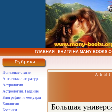
ГЛАВНАЯ - КНИГИ НА MANY-BOOKS.
Рубрики
Полезные статьи
А
Б
В
Г
Античная литература
Астрология
Астрология. Гадание
Биографии и мемуары
Биология
Большая универса
Боевики