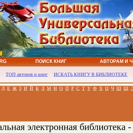
ORG
ПОИСК КНИГ
АВТОРАМ И 
ТОП авторов и книг
ИСКАТЬ КНИГУ В БИБЛИОТЕКЕ
Д
Е
Ж
З
И
Й
К
Л
М
Н
О
П
Р
С
Т
У
Ф
Х
Ц
Ч
Ш
Щ
льная электронная библиотека -