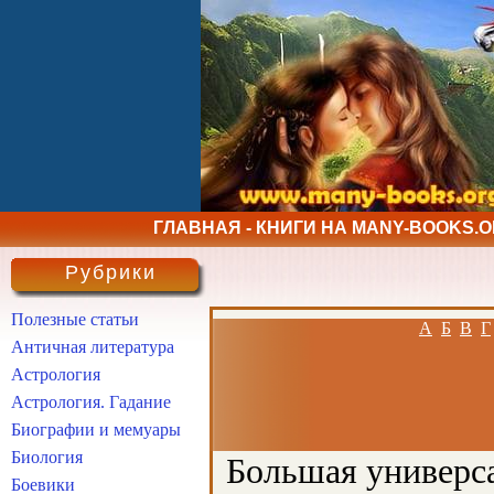
ГЛАВНАЯ - КНИГИ НА MANY-BOOKS.
Рубрики
Полезные статьи
А
Б
В
Г
Античная литература
Астрология
Астрология. Гадание
Биографии и мемуары
Биология
Большая универса
Боевики