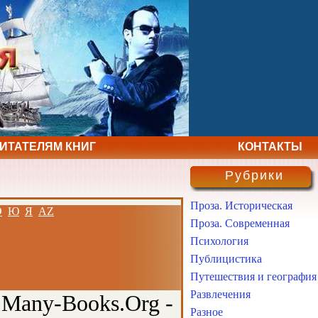
ЧИТАТЕЛЯМ КНИГ
КОНТАКТЫ
Рубрики
Проза. Историческая
Э
Ю
Я
AZ
Проза. Современная
Психология
Публицистика
Путешествия и география
Развлечения
 Many-Books.Org -
Разное