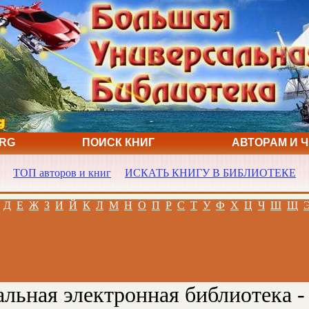
ORG
ПОИСК КНИГ
АВТОРАМ И 
ТОП авторов и книг
ИСКАТЬ КНИГУ В БИБЛИОТЕКЕ
Д
Е
Ж
З
И
Й
К
Л
М
Н
О
П
Р
С
Т
У
Ф
Х
Ц
Ч
Ш
Щ
льная электронная библиотека -