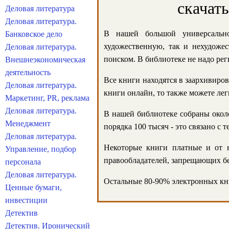
скачат
Деловая литература
Деловая литература.
В нашей большой универсально
Банковское дело
художественную, так и нехудожес
Деловая литература.
поиском. В библиотеке не надо реги
Внешнеэкономическая
деятельность
Все книги находятся в заархивиров
Деловая литература.
книги онлайн, то также можете лег
Маркетинг, PR, реклама
Деловая литература.
В нашей библиотеке собраны около
Менеджмент
порядка 100 тысяч - это связано с
Деловая литература.
Некоторые книги платные и от н
Управление, подбор
правообладателей, запрещающих бе
персонала
Деловая литература.
Остальные 80-90% электронных кни
Ценные бумаги,
инвестиции
Детектив
Детектив. Иронический