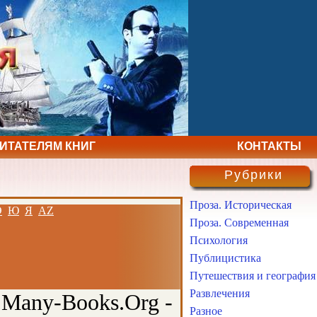
ЧИТАТЕЛЯМ КНИГ
КОНТАКТЫ
Рубрики
Проза. Историческая
Э
Ю
Я
AZ
Проза. Современная
Психология
Публицистика
Путешествия и география
Развлечения
 Many-Books.Org -
Разное