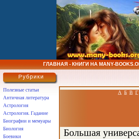
ГЛАВНАЯ - КНИГИ НА MANY-BOOKS.
Рубрики
Полезные статьи
А
Б
В
Г
Античная литература
Астрология
Астрология. Гадание
Биографии и мемуары
Биология
Большая универса
Боевики