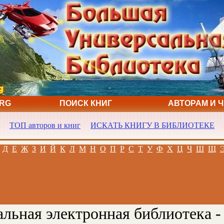
ORG
ПОИСК КНИГ
АВТОРАМ И 
ТОП авторов и книг
ИСКАТЬ КНИГУ В БИБЛИОТЕКЕ
Д
Е
Ж
З
И
Й
К
Л
М
Н
О
П
Р
С
Т
У
Ф
Х
Ц
Ч
Ш
Щ
льная электронная библиотека -