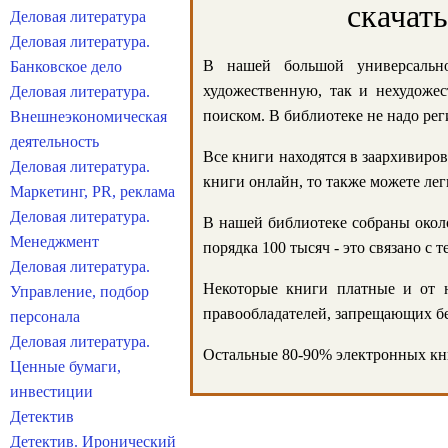
скачат
Деловая литература
Деловая литература.
В нашей большой универсально
Банковское дело
художественную, так и нехудожес
Деловая литература.
поиском. В библиотеке не надо реги
Внешнеэкономическая
деятельность
Все книги находятся в заархивиров
Деловая литература.
книги онлайн, то также можете лег
Маркетинг, PR, реклама
Деловая литература.
В нашей библиотеке собраны около
Менеджмент
порядка 100 тысяч - это связано с
Деловая литература.
Некоторые книги платные и от н
Управление, подбор
правообладателей, запрещающих бе
персонала
Деловая литература.
Остальные 80-90% электронных кни
Ценные бумаги,
инвестиции
Детектив
Детектив. Иронический