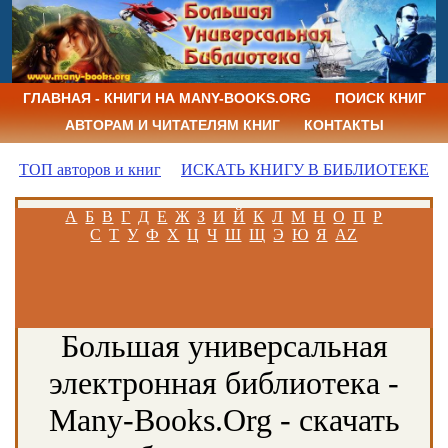
ГЛАВНАЯ - КНИГИ НА MANY-BOOKS.ORG
ПОИСК КНИГ
АВТОРАМ И ЧИТАТЕЛЯМ КНИГ
КОНТАКТЫ
ТОП авторов и книг
ИСКАТЬ КНИГУ В БИБЛИОТЕКЕ
А
Б
В
Г
Д
Е
Ж
З
И
Й
К
Л
М
Н
О
П
Р
С
Т
У
Ф
Х
Ц
Ч
Ш
Щ
Э
Ю
Я
AZ
Большая универсальная
электронная библиотека -
Many-Books.Org - скачать