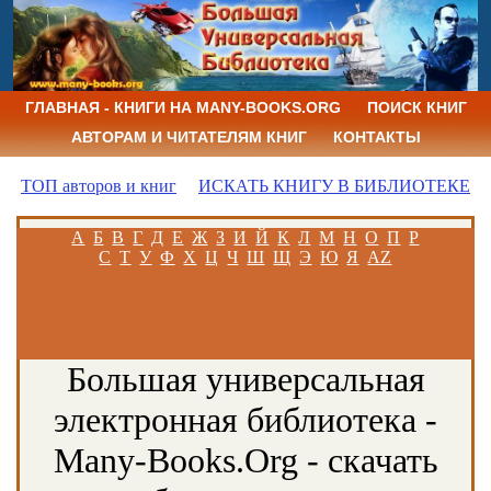
ГЛАВНАЯ - КНИГИ НА MANY-BOOKS.ORG
ПОИСК КНИГ
АВТОРАМ И ЧИТАТЕЛЯМ КНИГ
КОНТАКТЫ
ТОП авторов и книг
ИСКАТЬ КНИГУ В БИБЛИОТЕКЕ
А
Б
В
Г
Д
Е
Ж
З
И
Й
К
Л
М
Н
О
П
Р
С
Т
У
Ф
Х
Ц
Ч
Ш
Щ
Э
Ю
Я
AZ
Большая универсальная
электронная библиотека -
Many-Books.Org - скачать