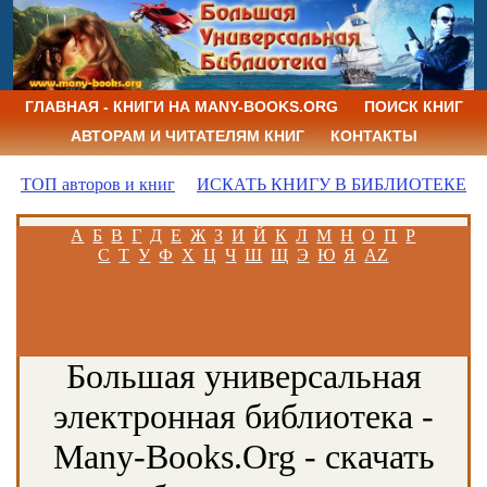
ГЛАВНАЯ - КНИГИ НА MANY-BOOKS.ORG
ПОИСК КНИГ
АВТОРАМ И ЧИТАТЕЛЯМ КНИГ
КОНТАКТЫ
ТОП авторов и книг
ИСКАТЬ КНИГУ В БИБЛИОТЕКЕ
А
Б
В
Г
Д
Е
Ж
З
И
Й
К
Л
М
Н
О
П
Р
С
Т
У
Ф
Х
Ц
Ч
Ш
Щ
Э
Ю
Я
AZ
Большая универсальная
электронная библиотека -
Many-Books.Org - скачать