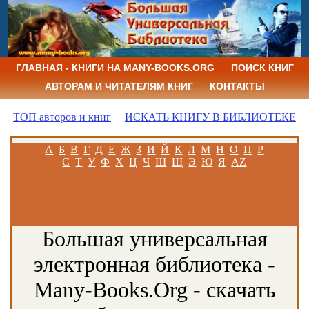
ГЛАВНАЯ - КНИГИ НА MANY-BOOKS.ORG
ПОИСК КНИГ
АВТОРАМ И ЧИТАТЕЛЯМ КНИГ
КОНТАКТЫ
ТОП авторов и книг
ИСКАТЬ КНИГУ В БИБЛИОТЕКЕ
А
Б
В
Г
Д
Е
Ж
З
И
Й
К
Л
М
Н
О
П
Р
С
Т
У
Ф
Х
Ц
Ч
Ш
Щ
Э
Ю
Я
AZ
Большая универсальная
электронная библиотека -
Many-Books.Org - скачать