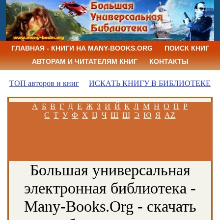
ГЛАВНАЯ - КНИГИ НА MANY-BOOKS.ORG
ПОИСК КНИГ
АВТОРАМ И ЧИТАТЕЛЯМ КНИГ
КОНТАКТЫ
ТОП авторов и книг
ИСКАТЬ КНИГУ В БИБЛИОТЕКЕ
А
Б
В
Г
Д
Е
Ж
З
И
Й
К
Л
М
Н
О
П
Р
С
Т
У
Ф
Х
Ц
Ч
Ш
Щ
Э
Ю
Я
AZ
Большая универсальная
электронная библиотека -
Many-Books.Org - скачать