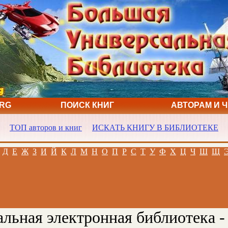
ORG
ПОИСК КНИГ
АВТОРАМ И 
ТОП авторов и книг
ИСКАТЬ КНИГУ В БИБЛИОТЕКЕ
Д
Е
Ж
З
И
Й
К
Л
М
Н
О
П
Р
С
Т
У
Ф
Х
Ц
Ч
Ш
Щ
льная электронная библиотека -