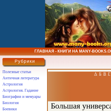
ГЛАВНАЯ - КНИГИ НА MANY-BOOKS.
Рубрики
Полезные статьи
А
Б
В
Г
Античная литература
Астрология
Астрология. Гадание
Биографии и мемуары
Биология
Большая универса
Боевики