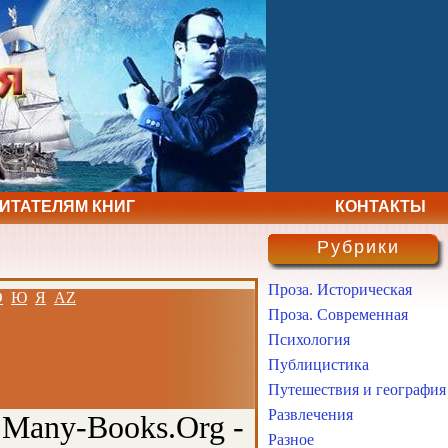
ЧИТАТЕЛЯМ КНИГ
КОНТАКТЫ
Рубрики
Проза. Историческая
Э
Ю
Я
AZ
Проза. Современная
Психология
Публицистика
Путешествия и география
Развлечения
 Many-Books.Org -
Разное