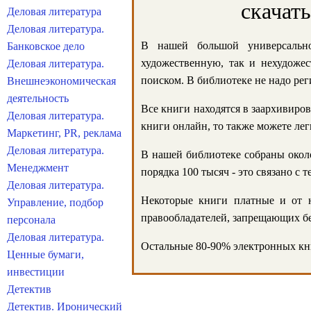
скачат
Деловая литература
Деловая литература.
В нашей большой универсально
Банковское дело
художественную, так и нехудожес
Деловая литература.
поиском. В библиотеке не надо реги
Внешнеэкономическая
деятельность
Все книги находятся в заархивиров
Деловая литература.
книги онлайн, то также можете лег
Маркетинг, PR, реклама
Деловая литература.
В нашей библиотеке собраны около
Менеджмент
порядка 100 тысяч - это связано с
Деловая литература.
Некоторые книги платные и от н
Управление, подбор
правообладателей, запрещающих бе
персонала
Деловая литература.
Остальные 80-90% электронных кни
Ценные бумаги,
инвестиции
Детектив
Детектив. Иронический