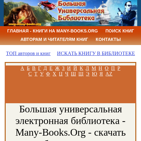
ГЛАВНАЯ - КНИГИ НА MANY-BOOKS.ORG
ПОИСК КНИГ
АВТОРАМ И ЧИТАТЕЛЯМ КНИГ
КОНТАКТЫ
ТОП авторов и книг
ИСКАТЬ КНИГУ В БИБЛИОТЕКЕ
А
Б
В
Г
Д
Е
Ж
З
И
Й
К
Л
М
Н
О
П
Р
С
Т
У
Ф
Х
Ц
Ч
Ш
Щ
Э
Ю
Я
AZ
Большая универсальная
электронная библиотека -
Many-Books.Org - скачать