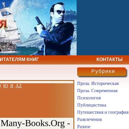
ЧИТАТЕЛЯМ КНИГ
КОНТАКТЫ
Рубрики
Проза. Историческая
Э
Ю
Я
AZ
Проза. Современная
Психология
Публицистика
Путешествия и география
Развлечения
 Many-Books.Org -
Разное