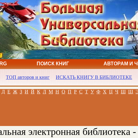
ORG
ПОИСК КНИГ
АВТОРАМ И 
ТОП авторов и книг
ИСКАТЬ КНИГУ В БИБЛИОТЕКЕ
Д
Е
Ж
З
И
Й
К
Л
М
Н
О
П
Р
С
Т
У
Ф
Х
Ц
Ч
Ш
Щ
льная электронная библиотека -