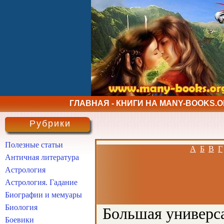
ГЛАВНАЯ - КНИГИ НА MANY-BOOKS.
Рубрики
Полезные статьи
А
Б
В
Г
Античная литература
Астрология
Астрология. Гадание
Биографии и мемуары
Биология
Большая универса
Боевики