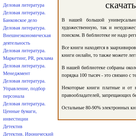
скачат
Деловая литература
Деловая литература.
В нашей большой универсально
Банковское дело
художественную, так и нехудожес
Деловая литература.
поиском. В библиотеке не надо реги
Внешнеэкономическая
деятельность
Все книги находятся в заархивиров
Деловая литература.
книги онлайн, то также можете лег
Маркетинг, PR, реклама
Деловая литература.
В нашей библиотеке собраны около
Менеджмент
порядка 100 тысяч - это связано с
Деловая литература.
Некоторые книги платные и от н
Управление, подбор
правообладателей, запрещающих бе
персонала
Деловая литература.
Остальные 80-90% электронных кни
Ценные бумаги,
инвестиции
Детектив
Детектив. Иронический