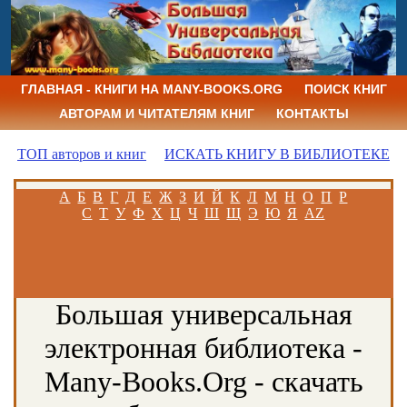
ГЛАВНАЯ - КНИГИ НА MANY-BOOKS.ORG
ПОИСК КНИГ
АВТОРАМ И ЧИТАТЕЛЯМ КНИГ
КОНТАКТЫ
ТОП авторов и книг
ИСКАТЬ КНИГУ В БИБЛИОТЕКЕ
А
Б
В
Г
Д
Е
Ж
З
И
Й
К
Л
М
Н
О
П
Р
С
Т
У
Ф
Х
Ц
Ч
Ш
Щ
Э
Ю
Я
AZ
Большая универсальная
электронная библиотека -
Many-Books.Org - скачать