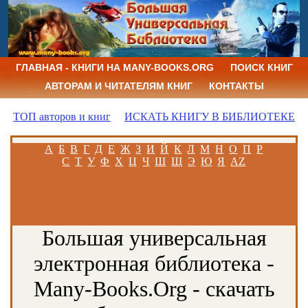
ГЛАВНАЯ - КНИГИ НА MANY-BOOKS.ORG
ПОИСК КНИГ
АВТОРАМ И ЧИТАТЕЛЯМ КНИГ
КОНТАКТЫ
ТОП авторов и книг
ИСКАТЬ КНИГУ В БИБЛИОТЕКЕ
А
Б
В
Г
Д
Е
Ж
З
И
Й
К
Л
М
Н
О
П
Р
С
Т
У
Ф
Х
Ц
Ч
Ш
Щ
Э
Ю
Я
AZ
Большая универсальная
электронная библиотека -
Many-Books.Org - скачать