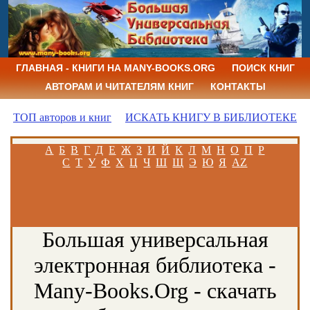
ГЛАВНАЯ - КНИГИ НА MANY-BOOKS.ORG
ПОИСК КНИГ
АВТОРАМ И ЧИТАТЕЛЯМ КНИГ
КОНТАКТЫ
ТОП авторов и книг
ИСКАТЬ КНИГУ В БИБЛИОТЕКЕ
А
Б
В
Г
Д
Е
Ж
З
И
Й
К
Л
М
Н
О
П
Р
С
Т
У
Ф
Х
Ц
Ч
Ш
Щ
Э
Ю
Я
AZ
Большая универсальная
электронная библиотека -
Many-Books.Org - скачать