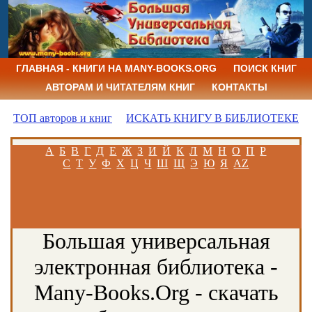
ГЛАВНАЯ - КНИГИ НА MANY-BOOKS.ORG
ПОИСК КНИГ
АВТОРАМ И ЧИТАТЕЛЯМ КНИГ
КОНТАКТЫ
ТОП авторов и книг
ИСКАТЬ КНИГУ В БИБЛИОТЕКЕ
А
Б
В
Г
Д
Е
Ж
З
И
Й
К
Л
М
Н
О
П
Р
С
Т
У
Ф
Х
Ц
Ч
Ш
Щ
Э
Ю
Я
AZ
Большая универсальная
электронная библиотека -
Many-Books.Org - скачать