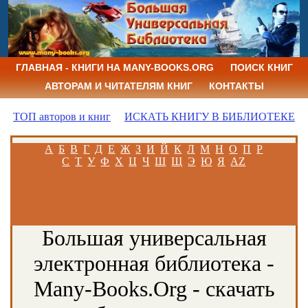
ГЛАВНАЯ - КНИГИ НА MANY-BOOKS.ORG
ПОИСК КНИГ
АВТОРАМ И ЧИТАТЕЛЯМ КНИГ
КОНТАКТЫ
ТОП авторов и книг
ИСКАТЬ КНИГУ В БИБЛИОТЕКЕ
А
Б
В
Г
Д
Е
Ж
З
И
Й
К
Л
М
Н
О
П
Р
С
Т
У
Ф
Х
Ц
Ч
Ш
Щ
Э
Ю
Я
AZ
Большая универсальная
электронная библиотека -
Many-Books.Org - скачать