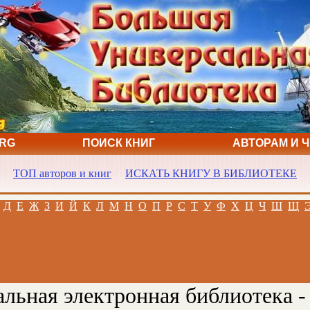
ORG
ПОИСК КНИГ
АВТОРАМ И 
ТОП авторов и книг
ИСКАТЬ КНИГУ В БИБЛИОТЕКЕ
Д
Е
Ж
З
И
Й
К
Л
М
Н
О
П
Р
С
Т
У
Ф
Х
Ц
Ч
Ш
Щ
льная электронная библиотека -