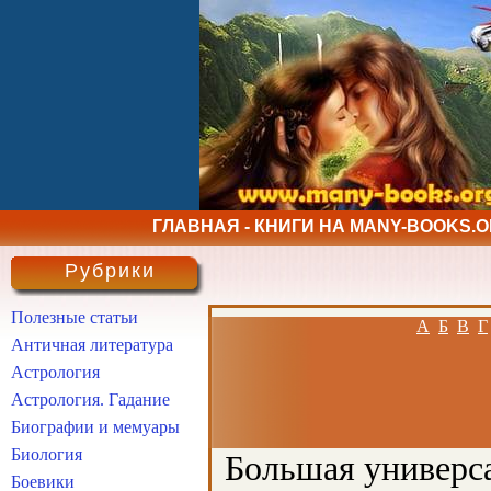
ГЛАВНАЯ - КНИГИ НА MANY-BOOKS.
Рубрики
Полезные статьи
А
Б
В
Г
Античная литература
Астрология
Астрология. Гадание
Биографии и мемуары
Биология
Большая универса
Боевики