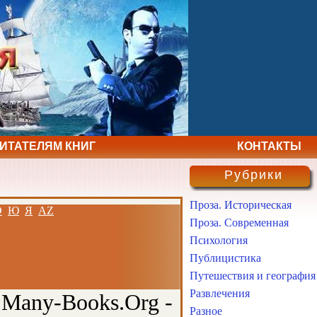
ЧИТАТЕЛЯМ КНИГ
КОНТАКТЫ
Рубрики
Проза. Историческая
Э
Ю
Я
AZ
Проза. Современная
Психология
Публицистика
Путешествия и география
Развлечения
 Many-Books.Org -
Разное