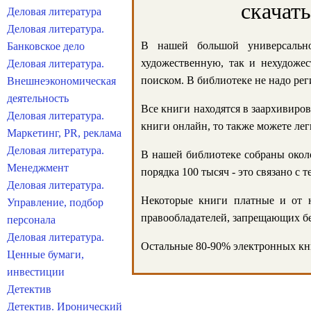
скачат
Деловая литература
Деловая литература.
В нашей большой универсально
Банковское дело
художественную, так и нехудожес
Деловая литература.
поиском. В библиотеке не надо реги
Внешнеэкономическая
деятельность
Все книги находятся в заархивиров
Деловая литература.
книги онлайн, то также можете лег
Маркетинг, PR, реклама
Деловая литература.
В нашей библиотеке собраны около
Менеджмент
порядка 100 тысяч - это связано с
Деловая литература.
Некоторые книги платные и от н
Управление, подбор
правообладателей, запрещающих бе
персонала
Деловая литература.
Остальные 80-90% электронных кни
Ценные бумаги,
инвестиции
Детектив
Детектив. Иронический