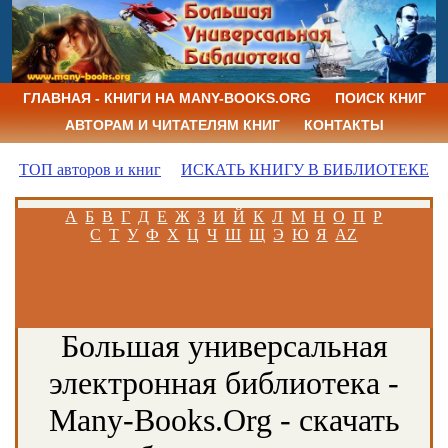
ГЛАВНАЯ - КНИГИ НА MANY-BOOKS.ORG
ПОИСК КНИГ
АВТОРАМ И ЧИТАТЕЛЯМ КНИГ
КОНТАКТЫ
ТОП авторов и книг
ИСКАТЬ КНИГУ В БИБЛИОТЕКЕ
А
Б
В
Г
Д
Е
Ж
З
И
Й
К
Л
М
Н
О
П
Р
С
Т
У
Ф
Х
Ц
Ч
Ш
Щ
Э
Ю
Я
AZ
Большая универсальная
электронная библиотека -
Many-Books.Org - скачать