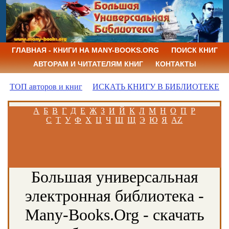
ГЛАВНАЯ - КНИГИ НА MANY-BOOKS.ORG
ПОИСК КНИГ
АВТОРАМ И ЧИТАТЕЛЯМ КНИГ
КОНТАКТЫ
ТОП авторов и книг
ИСКАТЬ КНИГУ В БИБЛИОТЕКЕ
А
Б
В
Г
Д
Е
Ж
З
И
Й
К
Л
М
Н
О
П
Р
С
Т
У
Ф
Х
Ц
Ч
Ш
Щ
Э
Ю
Я
AZ
Большая универсальная
электронная библиотека -
Many-Books.Org - скачать