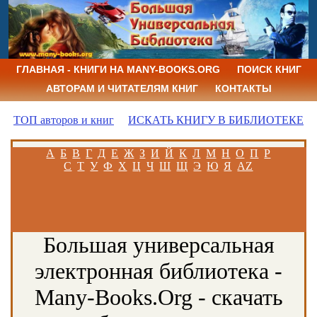
ГЛАВНАЯ - КНИГИ НА MANY-BOOKS.ORG
ПОИСК КНИГ
АВТОРАМ И ЧИТАТЕЛЯМ КНИГ
КОНТАКТЫ
ТОП авторов и книг
ИСКАТЬ КНИГУ В БИБЛИОТЕКЕ
А
Б
В
Г
Д
Е
Ж
З
И
Й
К
Л
М
Н
О
П
Р
С
Т
У
Ф
Х
Ц
Ч
Ш
Щ
Э
Ю
Я
AZ
Большая универсальная
электронная библиотека -
Many-Books.Org - скачать