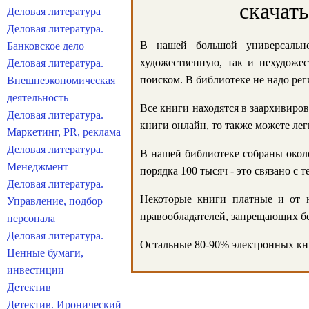
скачат
Деловая литература
Деловая литература.
В нашей большой универсально
Банковское дело
художественную, так и нехудожес
Деловая литература.
поиском. В библиотеке не надо реги
Внешнеэкономическая
деятельность
Все книги находятся в заархивиров
Деловая литература.
книги онлайн, то также можете лег
Маркетинг, PR, реклама
Деловая литература.
В нашей библиотеке собраны около
Менеджмент
порядка 100 тысяч - это связано с
Деловая литература.
Некоторые книги платные и от н
Управление, подбор
правообладателей, запрещающих бе
персонала
Деловая литература.
Остальные 80-90% электронных кни
Ценные бумаги,
инвестиции
Детектив
Детектив. Иронический