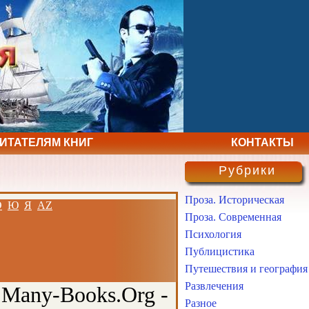
ЧИТАТЕЛЯМ КНИГ
КОНТАКТЫ
Рубрики
Проза. Историческая
Э
Ю
Я
AZ
Проза. Современная
Психология
Публицистика
Путешествия и география
Развлечения
 Many-Books.Org -
Разное