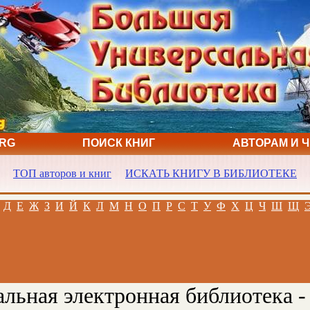
ORG
ПОИСК КНИГ
АВТОРАМ И 
ТОП авторов и книг
ИСКАТЬ КНИГУ В БИБЛИОТЕКЕ
Д
Е
Ж
З
И
Й
К
Л
М
Н
О
П
Р
С
Т
У
Ф
Х
Ц
Ч
Ш
Щ
льная электронная библиотека -