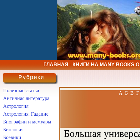
ГЛАВНАЯ - КНИГИ НА MANY-BOOKS.
Рубрики
Полезные статьи
А
Б
В
Г
Античная литература
Астрология
Астрология. Гадание
Биографии и мемуары
Биология
Большая универса
Боевики