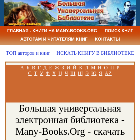
ГЛАВНАЯ - КНИГИ НА MANY-BOOKS.ORG
ПОИСК КНИГ
АВТОРАМ И ЧИТАТЕЛЯМ КНИГ
КОНТАКТЫ
ТОП авторов и книг
ИСКАТЬ КНИГУ В БИБЛИОТЕКЕ
А
Б
В
Г
Д
Е
Ж
З
И
Й
К
Л
М
Н
О
П
Р
С
Т
У
Ф
Х
Ц
Ч
Ш
Щ
Э
Ю
Я
AZ
Большая универсальная
электронная библиотека -
Many-Books.Org - скачать