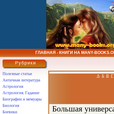
ГЛАВНАЯ - КНИГИ НА MANY-BOOKS.
Рубрики
Полезные статьи
А
Б
В
Г
Античная литература
Астрология
Астрология. Гадание
Биографии и мемуары
Биология
Большая универса
Боевики