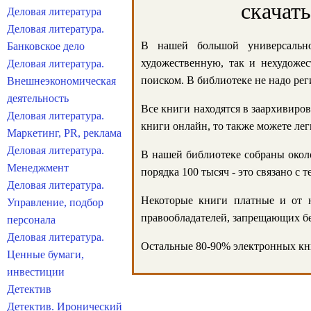
скачат
Деловая литература
Деловая литература.
В нашей большой универсально
Банковское дело
художественную, так и нехудожес
Деловая литература.
поиском. В библиотеке не надо реги
Внешнеэкономическая
деятельность
Все книги находятся в заархивиров
Деловая литература.
книги онлайн, то также можете лег
Маркетинг, PR, реклама
Деловая литература.
В нашей библиотеке собраны около
Менеджмент
порядка 100 тысяч - это связано с
Деловая литература.
Некоторые книги платные и от н
Управление, подбор
правообладателей, запрещающих бе
персонала
Деловая литература.
Остальные 80-90% электронных кни
Ценные бумаги,
инвестиции
Детектив
Детектив. Иронический