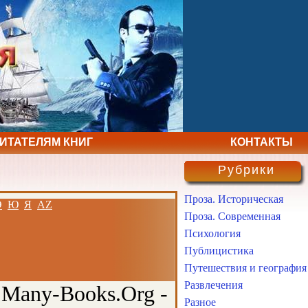
ЧИТАТЕЛЯМ КНИГ
КОНТАКТЫ
Рубрики
Проза. Историческая
Э
Ю
Я
AZ
Проза. Современная
Психология
Публицистика
Путешествия и география
Развлечения
 Many-Books.Org -
Разное