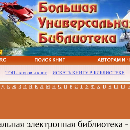
ORG
ПОИСК КНИГ
АВТОРАМ И 
ТОП авторов и книг
ИСКАТЬ КНИГУ В БИБЛИОТЕКЕ
Д
Е
Ж
З
И
Й
К
Л
М
Н
О
П
Р
С
Т
У
Ф
Х
Ц
Ч
Ш
Щ
льная электронная библиотека -