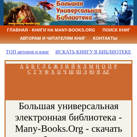
ГЛАВНАЯ - КНИГИ НА MANY-BOOKS.ORG
ПОИСК КНИГ
АВТОРАМ И ЧИТАТЕЛЯМ КНИГ
КОНТАКТЫ
ТОП авторов и книг
ИСКАТЬ КНИГУ В БИБЛИОТЕКЕ
А
Б
В
Г
Д
Е
Ж
З
И
Й
К
Л
М
Н
О
П
Р
С
Т
У
Ф
Х
Ц
Ч
Ш
Щ
Э
Ю
Я
AZ
Большая универсальная
электронная библиотека -
Many-Books.Org - скачать