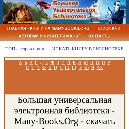
ГЛАВНАЯ - КНИГИ НА MANY-BOOKS.ORG
ПОИСК КНИГ
АВТОРАМ И ЧИТАТЕЛЯМ КНИГ
КОНТАКТЫ
ТОП авторов и книг
ИСКАТЬ КНИГУ В БИБЛИОТЕКЕ
А
Б
В
Г
Д
Е
Ж
З
И
Й
К
Л
М
Н
О
П
Р
С
Т
У
Ф
Х
Ц
Ч
Ш
Щ
Э
Ю
Я
AZ
Большая универсальная
электронная библиотека -
Many-Books.Org - скачать