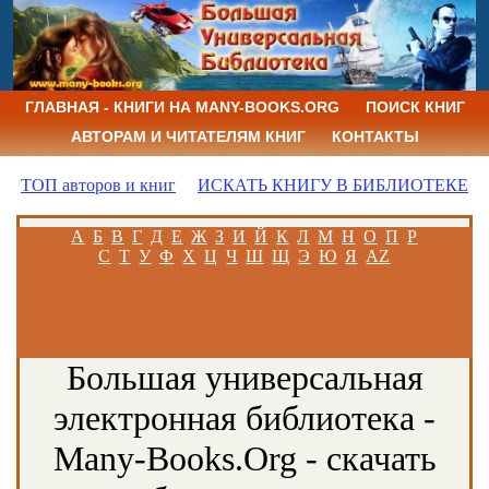
ГЛАВНАЯ - КНИГИ НА MANY-BOOKS.ORG
ПОИСК КНИГ
АВТОРАМ И ЧИТАТЕЛЯМ КНИГ
КОНТАКТЫ
ТОП авторов и книг
ИСКАТЬ КНИГУ В БИБЛИОТЕКЕ
А
Б
В
Г
Д
Е
Ж
З
И
Й
К
Л
М
Н
О
П
Р
С
Т
У
Ф
Х
Ц
Ч
Ш
Щ
Э
Ю
Я
AZ
Большая универсальная
электронная библиотека -
Many-Books.Org - скачать