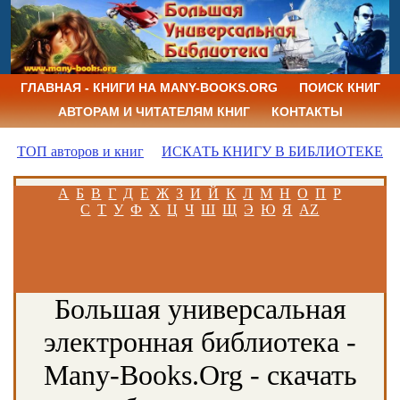
ГЛАВНАЯ - КНИГИ НА MANY-BOOKS.ORG
ПОИСК КНИГ
АВТОРАМ И ЧИТАТЕЛЯМ КНИГ
КОНТАКТЫ
ТОП авторов и книг
ИСКАТЬ КНИГУ В БИБЛИОТЕКЕ
А
Б
В
Г
Д
Е
Ж
З
И
Й
К
Л
М
Н
О
П
Р
С
Т
У
Ф
Х
Ц
Ч
Ш
Щ
Э
Ю
Я
AZ
Большая универсальная
электронная библиотека -
Many-Books.Org - скачать