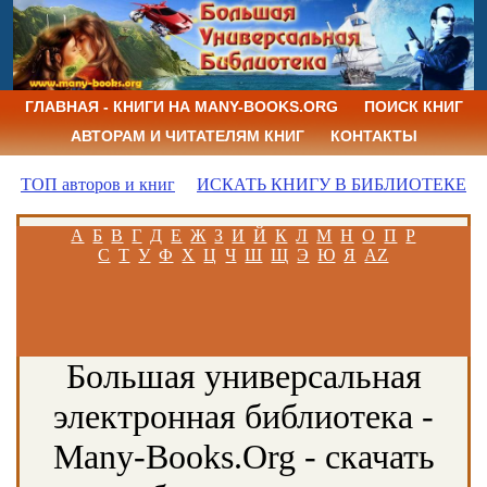
ГЛАВНАЯ - КНИГИ НА MANY-BOOKS.ORG
ПОИСК КНИГ
АВТОРАМ И ЧИТАТЕЛЯМ КНИГ
КОНТАКТЫ
ТОП авторов и книг
ИСКАТЬ КНИГУ В БИБЛИОТЕКЕ
А
Б
В
Г
Д
Е
Ж
З
И
Й
К
Л
М
Н
О
П
Р
С
Т
У
Ф
Х
Ц
Ч
Ш
Щ
Э
Ю
Я
AZ
Большая универсальная
электронная библиотека -
Many-Books.Org - скачать