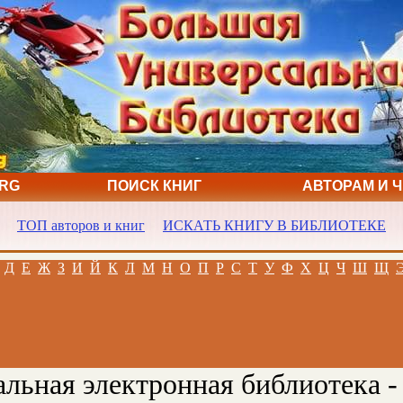
ORG
ПОИСК КНИГ
АВТОРАМ И 
ТОП авторов и книг
ИСКАТЬ КНИГУ В БИБЛИОТЕКЕ
Д
Е
Ж
З
И
Й
К
Л
М
Н
О
П
Р
С
Т
У
Ф
Х
Ц
Ч
Ш
Щ
льная электронная библиотека -