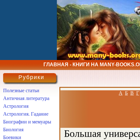
ГЛАВНАЯ - КНИГИ НА MANY-BOOKS.
Рубрики
Полезные статьи
А
Б
В
Г
Античная литература
Астрология
Астрология. Гадание
Биографии и мемуары
Биология
Большая универса
Боевики