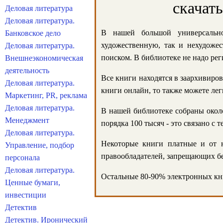
скачат
Деловая литература
Деловая литература.
В нашей большой универсально
Банковское дело
художественную, так и нехудожес
Деловая литература.
поиском. В библиотеке не надо реги
Внешнеэкономическая
деятельность
Все книги находятся в заархивиров
Деловая литература.
книги онлайн, то также можете лег
Маркетинг, PR, реклама
Деловая литература.
В нашей библиотеке собраны около
Менеджмент
порядка 100 тысяч - это связано с
Деловая литература.
Некоторые книги платные и от н
Управление, подбор
правообладателей, запрещающих бе
персонала
Деловая литература.
Остальные 80-90% электронных кни
Ценные бумаги,
инвестиции
Детектив
Детектив. Иронический