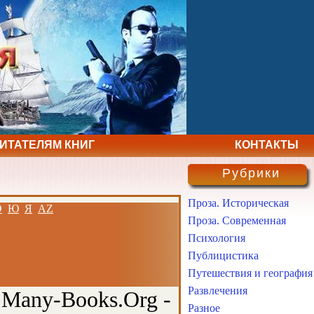
ЧИТАТЕЛЯМ КНИГ
КОНТАКТЫ
Рубрики
Проза. Историческая
Э
Ю
Я
AZ
Проза. Современная
Психология
Публицистика
Путешествия и география
Развлечения
 Many-Books.Org -
Разное