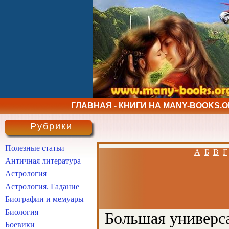
ГЛАВНАЯ - КНИГИ НА MANY-BOOKS.
Рубрики
Полезные статьи
А
Б
В
Г
Античная литература
Астрология
Астрология. Гадание
Биографии и мемуары
Биология
Большая универса
Боевики