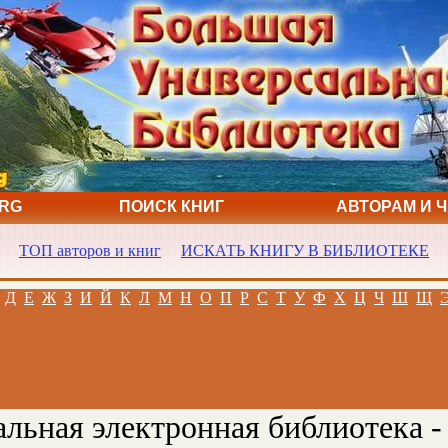
ORG
ПОИСК КНИГ
АВТОРАМ И 
ТОП авторов и книг
ИСКАТЬ КНИГУ В БИБЛИОТЕКЕ
Д
Е
Ж
З
И
Й
К
Л
М
Н
О
П
Р
С
Т
У
Ф
Х
Ц
Ч
Ш
Щ
льная электронная библиотека -