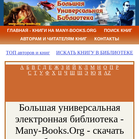
ГЛАВНАЯ - КНИГИ НА MANY-BOOKS.ORG
ПОИСК КНИГ
АВТОРАМ И ЧИТАТЕЛЯМ КНИГ
КОНТАКТЫ
ТОП авторов и книг
ИСКАТЬ КНИГУ В БИБЛИОТЕКЕ
А
Б
В
Г
Д
Е
Ж
З
И
Й
К
Л
М
Н
О
П
Р
С
Т
У
Ф
Х
Ц
Ч
Ш
Щ
Э
Ю
Я
AZ
Большая универсальная
электронная библиотека -
Many-Books.Org - скачать