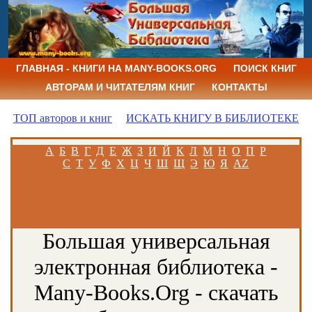
ГЛАВНАЯ - КНИГИ НА MANY-BOOKS.ORG
ПОИСК КНИГ
АВТОРАМ И ЧИТАТЕЛЯМ КНИГ
КОНТАКТЫ
ТОП авторов и книг
ИСКАТЬ КНИГУ В БИБЛИОТЕКЕ
А
Б
В
Г
Д
Е
Ж
З
И
Й
К
Л
М
Н
О
П
Р
С
Т
У
Ф
Х
Ц
Ч
Ш
Щ
Э
Ю
Я
AZ
Большая универсальная
электронная библиотека -
Many-Books.Org - скачать