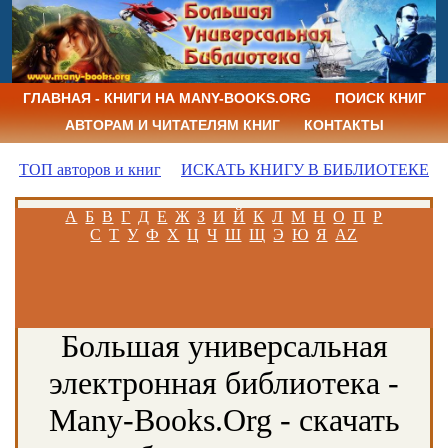
ГЛАВНАЯ - КНИГИ НА MANY-BOOKS.ORG
ПОИСК КНИГ
АВТОРАМ И ЧИТАТЕЛЯМ КНИГ
КОНТАКТЫ
ТОП авторов и книг
ИСКАТЬ КНИГУ В БИБЛИОТЕКЕ
А
Б
В
Г
Д
Е
Ж
З
И
Й
К
Л
М
Н
О
П
Р
С
Т
У
Ф
Х
Ц
Ч
Ш
Щ
Э
Ю
Я
AZ
Большая универсальная
электронная библиотека -
Many-Books.Org - скачать