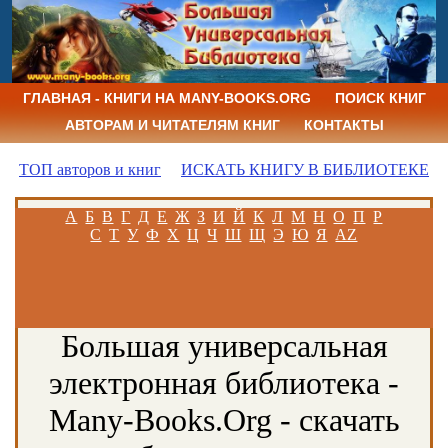
ГЛАВНАЯ - КНИГИ НА MANY-BOOKS.ORG
ПОИСК КНИГ
АВТОРАМ И ЧИТАТЕЛЯМ КНИГ
КОНТАКТЫ
ТОП авторов и книг
ИСКАТЬ КНИГУ В БИБЛИОТЕКЕ
А
Б
В
Г
Д
Е
Ж
З
И
Й
К
Л
М
Н
О
П
Р
С
Т
У
Ф
Х
Ц
Ч
Ш
Щ
Э
Ю
Я
AZ
Большая универсальная
электронная библиотека -
Many-Books.Org - скачать