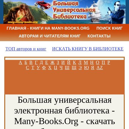
ГЛАВНАЯ - КНИГИ НА MANY-BOOKS.ORG
ПОИСК КНИГ
АВТОРАМ И ЧИТАТЕЛЯМ КНИГ
КОНТАКТЫ
ТОП авторов и книг
ИСКАТЬ КНИГУ В БИБЛИОТЕКЕ
А
Б
В
Г
Д
Е
Ж
З
И
Й
К
Л
М
Н
О
П
Р
С
Т
У
Ф
Х
Ц
Ч
Ш
Щ
Э
Ю
Я
AZ
Большая универсальная
электронная библиотека -
Many-Books.Org - скачать