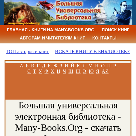
ГЛАВНАЯ - КНИГИ НА MANY-BOOKS.ORG
ПОИСК КНИГ
АВТОРАМ И ЧИТАТЕЛЯМ КНИГ
КОНТАКТЫ
ТОП авторов и книг
ИСКАТЬ КНИГУ В БИБЛИОТЕКЕ
А
Б
В
Г
Д
Е
Ж
З
И
Й
К
Л
М
Н
О
П
Р
С
Т
У
Ф
Х
Ц
Ч
Ш
Щ
Э
Ю
Я
AZ
Большая универсальная
электронная библиотека -
Many-Books.Org - скачать