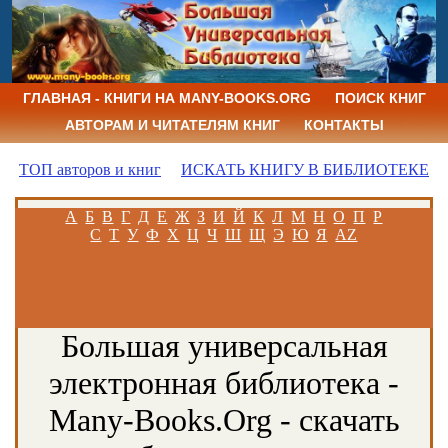
ГЛАВНАЯ - КНИГИ НА MANY-BOOKS.ORG
ПОИСК КНИГ
АВТОРАМ И ЧИТАТЕЛЯМ КНИГ
КОНТАКТЫ
ТОП авторов и книг
ИСКАТЬ КНИГУ В БИБЛИОТЕКЕ
А
Б
В
Г
Д
Е
Ж
З
И
Й
К
Л
М
Н
О
П
Р
С
Т
У
Ф
Х
Ц
Ч
Ш
Щ
Э
Ю
Я
AZ
Большая универсальная
электронная библиотека -
Many-Books.Org - скачать