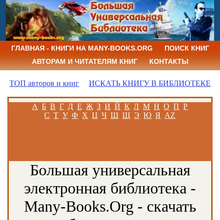
ГЛАВНАЯ - КНИГИ НА MANY-BOOKS.ORG
ПОИСК КНИГ
АВТОРАМ И ЧИТАТЕЛЯМ КНИГ
КОНТАКТЫ
ТОП авторов и книг
ИСКАТЬ КНИГУ В БИБЛИОТЕКЕ
А
Б
В
Г
Д
Е
Ж
З
И
Й
К
Л
М
Н
О
П
Р
С
Т
У
Ф
Х
Ц
Ч
Ш
Щ
Э
Ю
Я
AZ
Большая универсальная
электронная библиотека -
Many-Books.Org - скачать