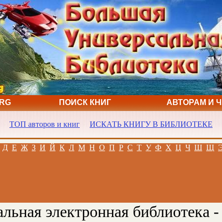
ORG
ПОИСК КНИГ
АВТОРАМ И 
ТОП авторов и книг
ИСКАТЬ КНИГУ В БИБЛИОТЕКЕ
Д
Е
Ж
З
И
Й
К
Л
М
Н
О
П
Р
С
Т
У
Ф
Х
Ц
Ч
Ш
Щ
льная электронная библиотека -