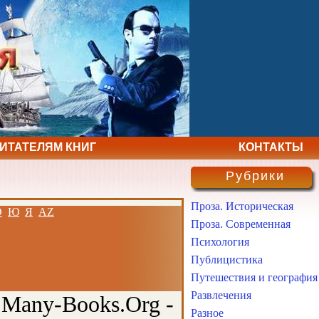
ЧИТАТЕЛЯМ КНИГ
КОНТАКТЫ
Рубрики
Проза. Историческая
Э
Ю
Я
AZ
Проза. Современная
Психология
Публицистика
Путешествия и география
Развлечения
 Many-Books.Org -
Разное