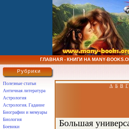
ГЛАВНАЯ - КНИГИ НА MANY-BOOKS.
Рубрики
Полезные статьи
А
Б
В
Г
Античная литература
Астрология
Астрология. Гадание
Биографии и мемуары
Биология
Большая универса
Боевики