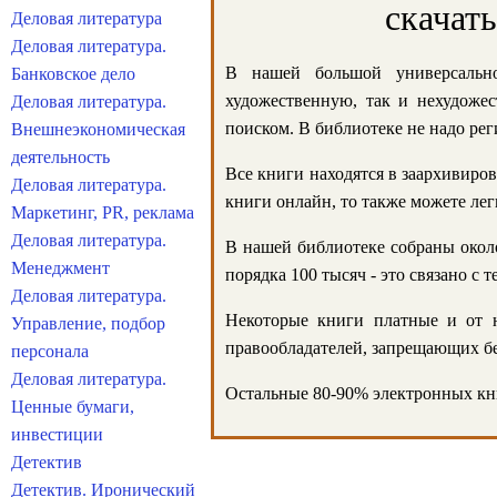
скачат
Деловая литература
Деловая литература.
В нашей большой универсально
Банковское дело
художественную, так и нехудожес
Деловая литература.
поиском. В библиотеке не надо реги
Внешнеэкономическая
деятельность
Все книги находятся в заархивиров
Деловая литература.
книги онлайн, то также можете лег
Маркетинг, PR, реклама
Деловая литература.
В нашей библиотеке собраны около
Менеджмент
порядка 100 тысяч - это связано с
Деловая литература.
Некоторые книги платные и от н
Управление, подбор
правообладателей, запрещающих бе
персонала
Деловая литература.
Остальные 80-90% электронных кни
Ценные бумаги,
инвестиции
Детектив
Детектив. Иронический