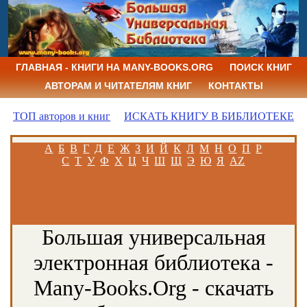
ГЛАВНАЯ - КНИГИ НА MANY-BOOKS.ORG
ПОИСК КНИГ
АВТОРАМ И ЧИТАТЕЛЯМ КНИГ
КОНТАКТЫ
ТОП авторов и книг
ИСКАТЬ КНИГУ В БИБЛИОТЕКЕ
А
Б
В
Г
Д
Е
Ж
З
И
Й
К
Л
М
Н
О
П
Р
С
Т
У
Ф
Х
Ц
Ч
Ш
Щ
Э
Ю
Я
AZ
Большая универсальная
электронная библиотека -
Many-Books.Org - скачать