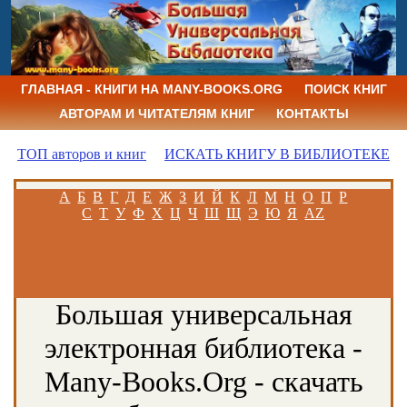
ГЛАВНАЯ - КНИГИ НА MANY-BOOKS.ORG
ПОИСК КНИГ
АВТОРАМ И ЧИТАТЕЛЯМ КНИГ
КОНТАКТЫ
ТОП авторов и книг
ИСКАТЬ КНИГУ В БИБЛИОТЕКЕ
А
Б
В
Г
Д
Е
Ж
З
И
Й
К
Л
М
Н
О
П
Р
С
Т
У
Ф
Х
Ц
Ч
Ш
Щ
Э
Ю
Я
AZ
Большая универсальная
электронная библиотека -
Many-Books.Org - скачать