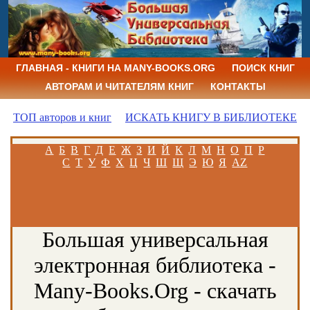
ГЛАВНАЯ - КНИГИ НА MANY-BOOKS.ORG
ПОИСК КНИГ
АВТОРАМ И ЧИТАТЕЛЯМ КНИГ
КОНТАКТЫ
ТОП авторов и книг
ИСКАТЬ КНИГУ В БИБЛИОТЕКЕ
А
Б
В
Г
Д
Е
Ж
З
И
Й
К
Л
М
Н
О
П
Р
С
Т
У
Ф
Х
Ц
Ч
Ш
Щ
Э
Ю
Я
AZ
Большая универсальная
электронная библиотека -
Many-Books.Org - скачать