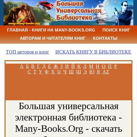
ГЛАВНАЯ - КНИГИ НА MANY-BOOKS.ORG
ПОИСК КНИГ
АВТОРАМ И ЧИТАТЕЛЯМ КНИГ
КОНТАКТЫ
ТОП авторов и книг
ИСКАТЬ КНИГУ В БИБЛИОТЕКЕ
А
Б
В
Г
Д
Е
Ж
З
И
Й
К
Л
М
Н
О
П
Р
С
Т
У
Ф
Х
Ц
Ч
Ш
Щ
Э
Ю
Я
AZ
Большая универсальная
электронная библиотека -
Many-Books.Org - скачать