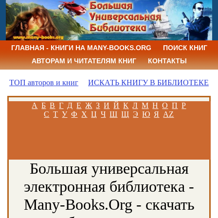
ГЛАВНАЯ - КНИГИ НА MANY-BOOKS.ORG
ПОИСК КНИГ
АВТОРАМ И ЧИТАТЕЛЯМ КНИГ
КОНТАКТЫ
ТОП авторов и книг
ИСКАТЬ КНИГУ В БИБЛИОТЕКЕ
А
Б
В
Г
Д
Е
Ж
З
И
Й
К
Л
М
Н
О
П
Р
С
Т
У
Ф
Х
Ц
Ч
Ш
Щ
Э
Ю
Я
AZ
Большая универсальная
электронная библиотека -
Many-Books.Org - скачать