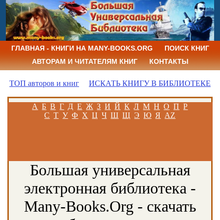
ГЛАВНАЯ - КНИГИ НА MANY-BOOKS.ORG
ПОИСК КНИГ
АВТОРАМ И ЧИТАТЕЛЯМ КНИГ
КОНТАКТЫ
ТОП авторов и книг
ИСКАТЬ КНИГУ В БИБЛИОТЕКЕ
А
Б
В
Г
Д
Е
Ж
З
И
Й
К
Л
М
Н
О
П
Р
С
Т
У
Ф
Х
Ц
Ч
Ш
Щ
Э
Ю
Я
AZ
Большая универсальная
электронная библиотека -
Many-Books.Org - скачать