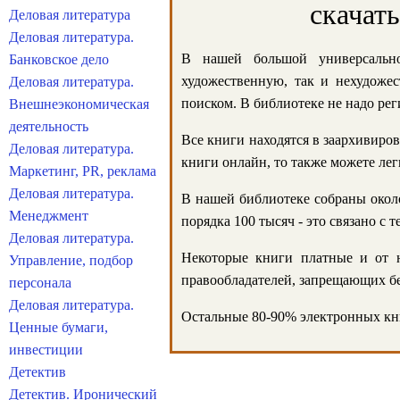
скачат
Деловая литература
Деловая литература.
В нашей большой универсально
Банковское дело
художественную, так и нехудожес
Деловая литература.
поиском. В библиотеке не надо реги
Внешнеэкономическая
деятельность
Все книги находятся в заархивиров
Деловая литература.
книги онлайн, то также можете лег
Маркетинг, PR, реклама
Деловая литература.
В нашей библиотеке собраны около
Менеджмент
порядка 100 тысяч - это связано с
Деловая литература.
Некоторые книги платные и от н
Управление, подбор
правообладателей, запрещающих бе
персонала
Деловая литература.
Остальные 80-90% электронных кни
Ценные бумаги,
инвестиции
Детектив
Детектив. Иронический