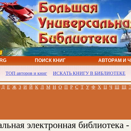
ORG
ПОИСК КНИГ
АВТОРАМ И 
ТОП авторов и книг
ИСКАТЬ КНИГУ В БИБЛИОТЕКЕ
Д
Е
Ж
З
И
Й
К
Л
М
Н
О
П
Р
С
Т
У
Ф
Х
Ц
Ч
Ш
Щ
льная электронная библиотека -