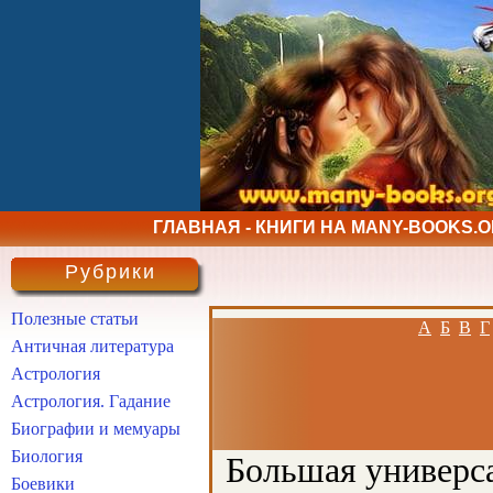
ГЛАВНАЯ - КНИГИ НА MANY-BOOKS.
Рубрики
Полезные статьи
А
Б
В
Г
Античная литература
Астрология
Астрология. Гадание
Биографии и мемуары
Биология
Большая универса
Боевики