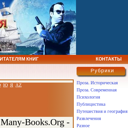
ЧИТАТЕЛЯМ КНИГ
КОНТАКТЫ
Рубрики
Проза. Историческая
Э
Ю
Я
AZ
Проза. Современная
Психология
Публицистика
Путешествия и география
Развлечения
 Many-Books.Org -
Разное